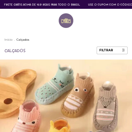
FRETE GRÁTIS ACIMA DE 160 REAIS PARA TODO O BRASIL
USE O CUPOM COM O CÓDIGO CA
Início
.
Calçados
CALÇADOS
FILTRAR