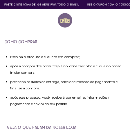
FRETE GRÁTIS ACIMA DE 160 REAIS PARA TODO O BRASIL
USE O CUPOM COM O CÓDIGO C
COMO COMPRAR
Escolha o produto e cliquem em comprar;
após a compra dos produtos,vá no ícone carrinho e clique no botão
iniciar compra.
preencha os dados de entrega, selecione método de pagamento e
finalize a compra.
após esse processo, você receberá por email as informações (
pagamento e envio) do seu pedido.
VEJA O QUE FALAM DA NOSSA LOJA