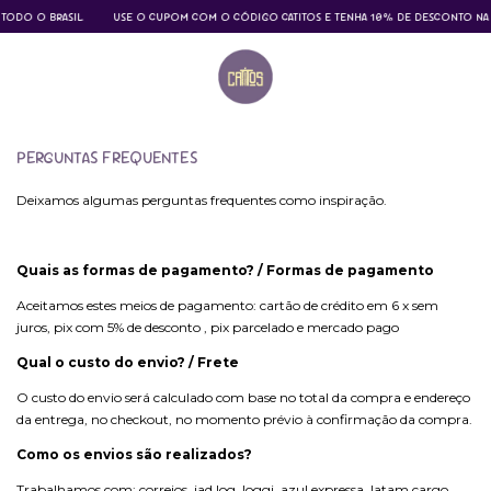
 TODO O BRASIL
USE O CUPOM COM O CÓDIGO CATITOS E TENHA 10% DE DESCONTO NA 
PERGUNTAS FREQUENTES
Deixamos algumas perguntas frequentes como inspiração.
Quais as formas de pagamento? / Formas de pagamento
Aceitamos estes meios de pagamento: cartão de crédito em 6 x sem
juros, pix com 5% de desconto , pix parcelado e mercado pago
Qual o custo do envio? / Frete
O custo do envio será calculado com base no total da compra e endereço
da entrega, no checkout, no momento prévio à confirmação da compra.
Como os envios são realizados?
Trabalhamos com: correios, jad log, loggi, azul expressa, latam cargo.