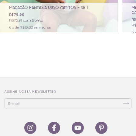
MACACÃO FANTASIA URSO CATITOS - 387
M
CA
R$79,90
R$
R$75,91
com
Boleto
R$
6
x de
R$13,32
sem juros
6
ASSINE NOSSA NEWSLETTER