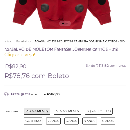
Início
.
Feminino
.
AGASALHO DE MOLETOM FANTASIA JOANINHA CATITOS - 310
AGASALHO DE MOLETOM FANTASIA JOANINHA CATITOS - 310
Clique e veja!
R$82,90
6
x de
R$13,82
sem juros
R$78,76
com
Boleto
Frete grátis
a partir de
R$160,00
P (3 A 4 MESES)
M (5 A 7 MESES)
G (8 A 11 MESES)
TAMANHO
GG /1 ANO
2 ANOS
3 ANOS
4 ANOS
6 ANOS